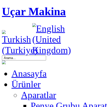
Uçar Makina
Anasayfa
Ürünler
Aparatlar
Penye Grubu Aparat