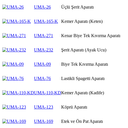
UMA-26
Üçlü Şerit Aparatı
UMA-165-K
Kemer Aparatı (Keten)
UMA-271
Kenar Biye Tek Kıvırma Aparatı
UMA-232
Şerit Aparatı (Ayak Ucu)
UMA-09
Biye Tek Kıvırma Aparatı
UMA-76
Lastikli Spagetti Aparatı
UMA-110-KD
Kemer Aparatı (Kadife)
UMA-123
Köprü Aparatı
UMA-169
Etek ve Ön Pat Aparatı