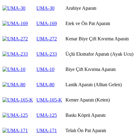
UMA-30
Arabiye Aparatı
UMA-169
Etek ve Ön Pat Aparatı
UMA-272
Kenar Biye Çift Kıvırma Aparatı
UMA-233
Üçlü Ekstrafor Aparatı (Ayak Ucu)
UMA-10
Biye Çift Kıvırma Aparatı
UMA-80
Lastik Aparatı (Alltan Gelen)
UMA-165-K
Kemer Aparatı (Keten)
UMA-125
Baskı Köprü Aparatı
UMA-171
Telalı Ön Pat Aparatı