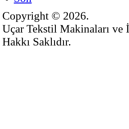
Copyright © 2026.
Uçar Tekstil Makinaları ve İ
Hakkı Saklıdır.