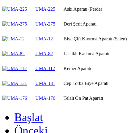
UMA-225
Askı Aparatı (Perde)
UMA-275
Deri Şerit Aparatı
UMA-12
Biye Çift Kıvırma Aparatı (Saten)
UMA-82
Lastikli Katlama Aparatı
UMA-112
Kemer Aparatı
UMA-131
Cep Torba Biye Aparatı
UMA-176
Telalı Ön Pat Aparatı
Başlat
Önceki