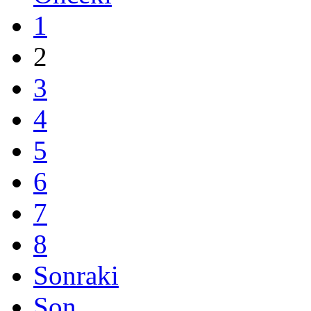
1
2
3
4
5
6
7
8
Sonraki
Son