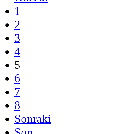
1
2
3
4
5
6
7
8
Sonraki
Son