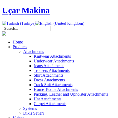
Uçar Makina
Home
Products
Attachments
Knitwear Attachments
Underwear Attachments
Jeans Attachments
Trousers Attachments
Shirt Attachments
Dress Attachments
Track Suit Attachments
Home Textile Attachments
Packing, Leather and Upholster Attachments
Hat Attachments
Carpet Attachments
Systems
Dikiş Setleri
Videos